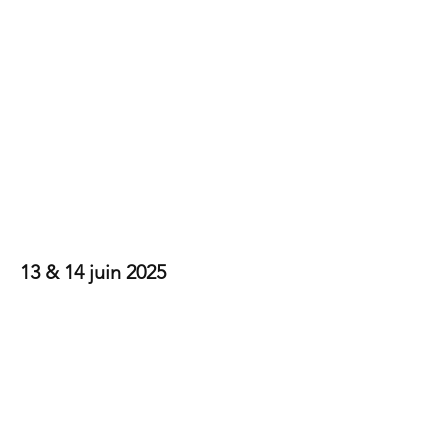
Festival à 2 bulles
2025
13 & 14 juin 2025
Voir les photos